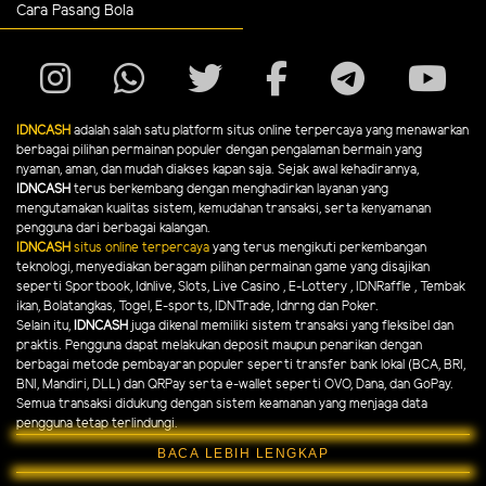
Cara Pasang Bola
IDNCASH
adalah salah satu platform situs online terpercaya yang menawarkan
berbagai pilihan permainan populer dengan pengalaman bermain yang
nyaman, aman, dan mudah diakses kapan saja. Sejak awal kehadirannya,
IDNCASH
terus berkembang dengan menghadirkan layanan yang
mengutamakan kualitas sistem, kemudahan transaksi, serta kenyamanan
pengguna dari berbagai kalangan.
IDNCASH
situs online terpercaya
yang terus mengikuti perkembangan
teknologi, menyediakan beragam pilihan permainan game yang disajikan
seperti Sportbook, Idnlive, Slots, Live Casino , E-Lottery , IDNRaffle , Tembak
ikan, Bolatangkas, Togel, E-sports, IDNTrade, Idnrng dan Poker.
Selain itu,
IDNCASH
juga dikenal memiliki sistem transaksi yang fleksibel dan
praktis. Pengguna dapat melakukan deposit maupun penarikan dengan
berbagai metode pembayaran populer seperti transfer bank lokal (BCA, BRI,
BNI, Mandiri, DLL) dan QRPay serta e-wallet seperti OVO, Dana, dan GoPay.
Semua transaksi didukung dengan sistem keamanan yang menjaga data
pengguna tetap terlindungi.
BACA LEBIH LENGKAP